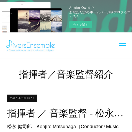
Ameba Owndで
あなただけのホームページやブログをつ
くろう
今すぐ試す
指揮者／音楽監督紹介
2017.07.01 14:35
指揮者 ／ 音楽監督 - 松永 健司郎
松永 健司郎 Kenjiro Matsunaga（Conductor / Music