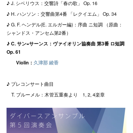
♪ J. シベリウス：交響詩「春の歌」 Op. 16
♪ H. ハンソン：交響曲第4番 「レクイエム」 Op. 34
♪ G. F. ヘンデル(E. エルガー編)：序曲 ニ短調 （原曲：
シャンドス・アンセム第2番）
♪ C. サン=サーンス：ヴァイオリン協奏曲 第3番 ロ短調
Op. 61
Violin：
久津那 綾香
♪ プレコンサート曲目
T. ブルーメル：木管五重奏より 1, 2, 4楽章