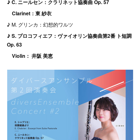
♪ C. ニールセン：クラリネット協奏曲 Op. 57
Clarinet：東 紗衣
♪ M. グリンカ：幻想的ワルツ
♪ S. プロコフィエフ：ヴァイオリン協奏曲第2番 ト短調
Op. 63
Violin： 井阪 美恵