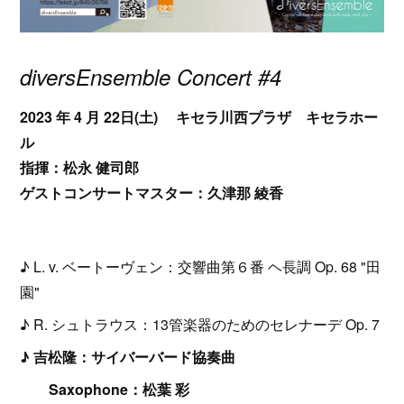
diversEnsemble Concert #4
2023 年 4 月 22日(土) キセラ川西プラザ キセラホー
ル
指揮：松永 健司郎
ゲストコンサートマスター：久津那 綾香
♪ L. v. ベートーヴェン：交響曲第６番 ヘ長調 Op. 68 "田
園"
♪ R. シュトラウス：13管楽器のためのセレナーデ Op. 7
♪ 吉松隆：サイバーバード協奏曲
Saxophone：松葉 彩