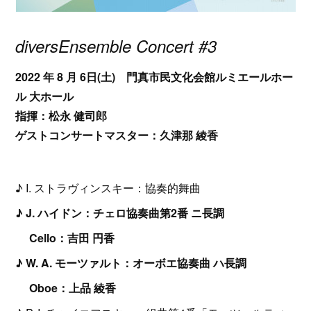
diversEnsemble Concert #3
2022 年 8 月 6日(土) 門真市民文化会館ルミエールホー
ル 大ホール
指揮：松永 健司郎
ゲストコンサートマスター：久津那 綾香
♪ I. ストラヴィンスキー：協奏的舞曲
♪ J. ハイドン：チェロ協奏曲第2番 ニ長調
Cello：吉田 円香
♪ W. A. モーツァルト：オーボエ協奏曲 ハ長調
Oboe：上品 綾香