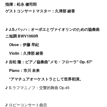
指揮：松永 健司郎
ゲストコンサートマスター：久津那 綾香
♪ J.S.バッハ：オーボエとヴァイオリンのための協奏曲
ニ短調 BWV1060R
Oboe：伊藤 早紀
Violin：久津那 綾香
♪ 吉松 隆：ピアノ協奏曲"メモ・フローラ" Op. 67*
Piano：市川 未来
*アマチュアオーケストラとして世界初演。
♪ S.ラフマニノフ：交響的舞曲 Op.45
♪ ロビーコンサート曲目