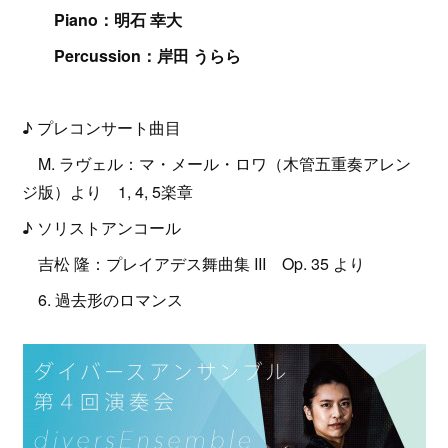
Piano：明石 幸大
Percussion：岸田 うらら
♪ プレコンサート曲目
M. ラヴェル：マ・メール・ロワ（木管五重奏アレン
ジ版）より 1, 4, 5楽章
♪ ソリストアンコール
吉松 隆：プレイアデス舞曲集 III Op. 35 より
6. 過去形のロマンス