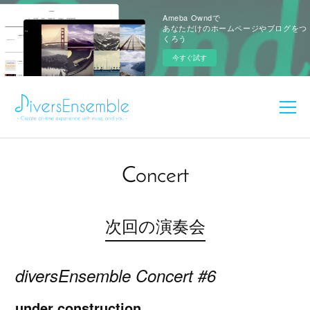
Ameba Owndで
あなただけのホームページやブログをつ
くろう
今すぐ試す
Concert
次回の演奏会
diversEnsemble Concert #6
under construction...