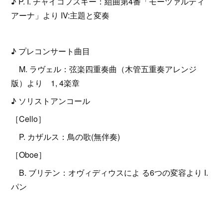
♪ P. I. チャイコフスキー：組曲第4番「モーツァルティ
アーナ」より IV:主題と変奏
♪ プレコンサート曲目
M. ラヴェル：弦楽四重奏曲（木管五重奏アレンジ
版）より 1, 4楽章
♪ ソリストアンコール
［Cello］
P. カザルス：鳥の歌(無伴奏)
［Oboe］
B. ブリテン：オヴィディウスによ る6つの変容より I.
パン